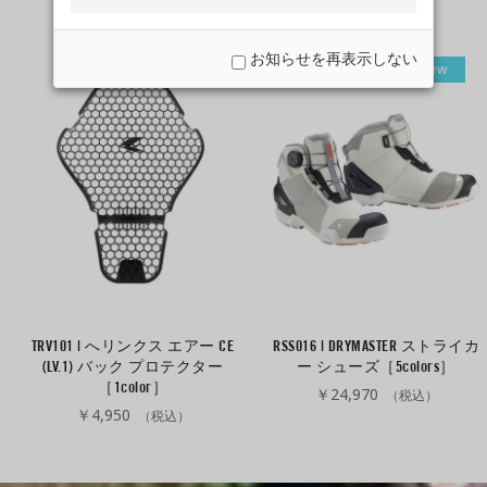
お知らせを再表示しない
New
New
TRV101 | へリンクス エアー CE
RSS016 | DRYMASTER ストライカ
(LV.1) バック プロテクター
ー シューズ［5colors］
［1color］
￥24,970
（税込）
￥4,950
（税込）