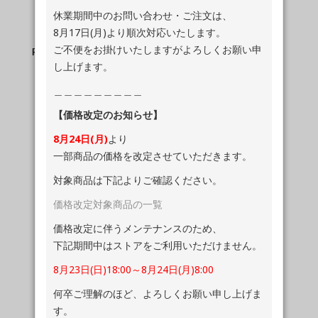
休業期間中のお問い合わせ・ご注文は、
8月17日(月)より順次対応いたします。
ご不便をお掛けいたしますがよろしくお願い申
RSY274 | コーデュラ ライト デニムパンツ
し上げます。
［1color］
￥17,380
（税込）
＿＿＿＿＿＿＿＿＿
【価格改定のお知らせ】
8月24日(月)
より
一部商品の価格を改定させていただきます。
対象商品は下記よりご確認ください。
価格改定対象商品の一覧
OUR PRODUCTS
価格改定に伴うメンテナンスのため、
下記期間中はストアをご利用いただけません。
Top view in the week
8月23日(日)18:00～8月24日(月)8:00
New
Sale
何卒ご理解のほど、よろしくお願い申し上げま
す。