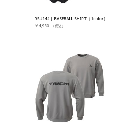
RSU144 | BASEBALL SHIRT［1color］
￥4,950
（税込）