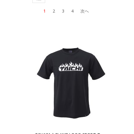
ス
1
2
3
4
次へ
ト