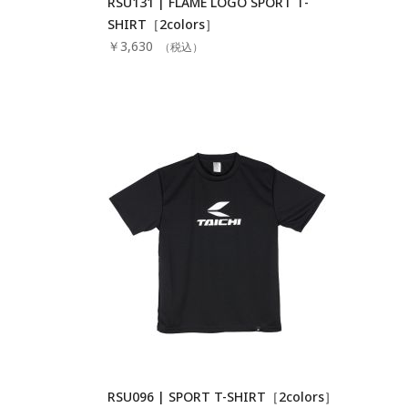
RSU131 | FLAME LOGO SPORT T-
SHIRT［2colors］
￥3,630
（税込）
RSU096 | SPORT T-SHIRT［2colors］