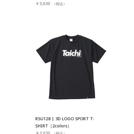
￥3,630
（税込）
RSU128 | 3D LOGO SPORT T-
SHIRT［2colors］
￥3,630
（税込）