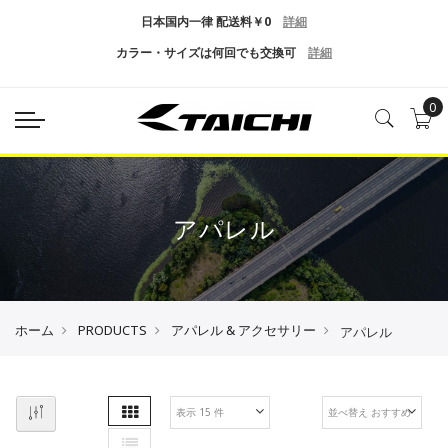
日本国内一律 配送料￥0
詳細
カラー・サイズは何回でも交換可
詳細
0
アパレル
ホーム
PRODUCTS
アパレル & アクセサリー
アパレル
表
降
リ
順