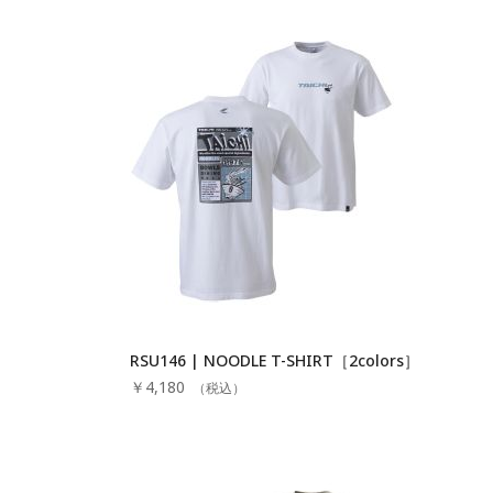
RSU146 | NOODLE T-SHIRT［2colors］
￥4,180
（税込）