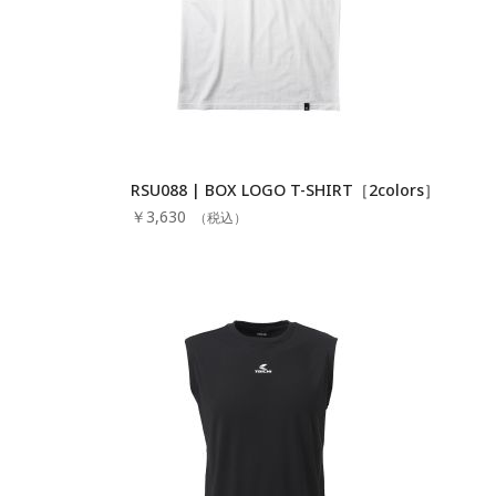
RSU088 | BOX LOGO T-SHIRT［2colors］
￥3,630
（税込）