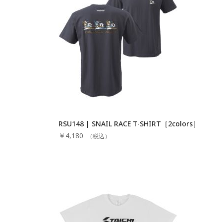
RSU148 | SNAIL RACE T-SHIRT［2colors］
￥4,180
（税込）