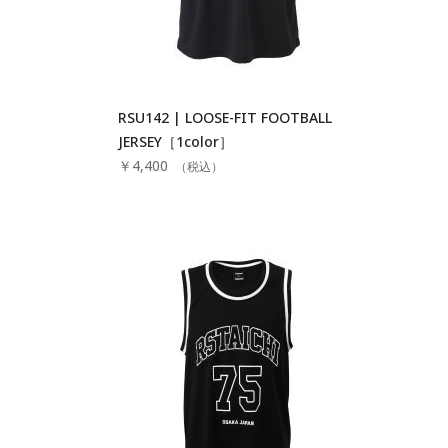
RSU142 | LOOSE-FIT FOOTBALL
JERSEY［1color］
￥4,400
（税込）