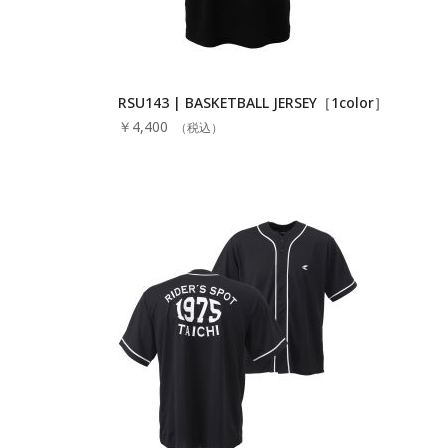
RSU143 | BASKETBALL JERSEY［1color］
￥4,400
（税込）