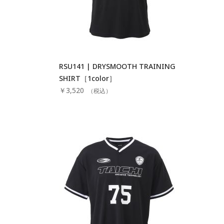
RSU141 | DRYSMOOTH TRAINING
SHIRT［1color］
￥3,520
（税込）