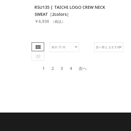
RSU135 | TAICHI LOGO CREW NECK
SWEAT［2colors］
￥6,930
（税込）
表
降
リ
順
ス
1
2
3
4
次へ
ト