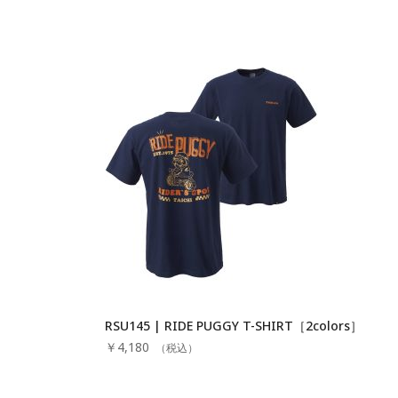
RSU145 | RIDE PUGGY T-SHIRT［2colors］
￥4,180
（税込）