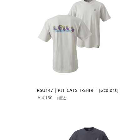
RSU147 | PIT CATS T-SHIRT［2colors］
￥4,180
（税込）