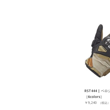
RST444 | 
［6colors］
￥9,240
（税込