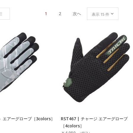
リ
1
2
次へ
ス
ト
イト エアーグローブ［3colors］
RST467 | チャージ エアーグローブ
［4colors］
）
￥4,950