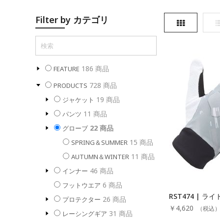
Filter by カテゴリ
表
186
商品
FEATURE
728
商品
PRODUCTS
19
商品
ジャケット
11
商品
パンツ
22
商品
グローブ
15
商品
SPRING＆SUMMER
11
商品
AUTUMN＆WINTER
46
商品
インナー
6
商品
フットウエア
RST474 | ラ
26
商品
プロテクター
￥4,620
（税込
31
商品
レーシングギア