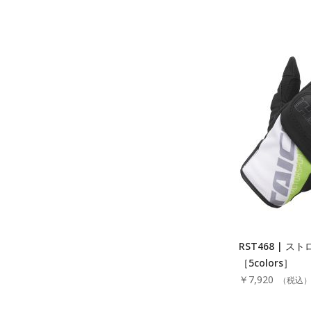
RST468 | 
［5colors］
￥7,920
（税込