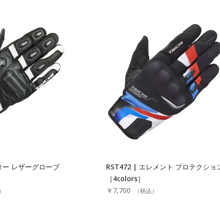
ラプター レザーグローブ
RST472 | エレメント プロテクシ
［4colors］
￥7,700
）
（税込）