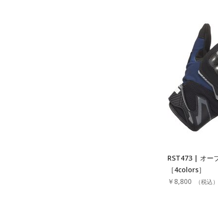
RST473 | 
［4colors］
￥8,800
（税込