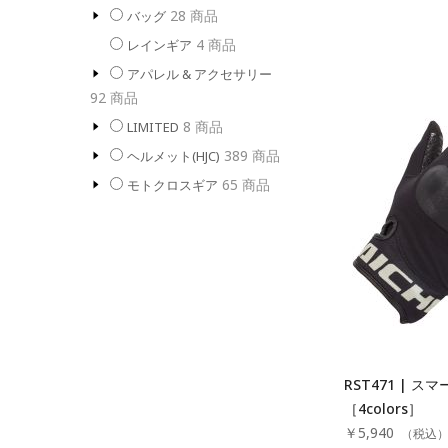
28
商品
バッグ
4
商品
レインギア
アパレル & アクセサリー
92
商品
8
商品
LIMITED
389
商品
ヘルメット(HJC)
65
商品
モトクロスギア
RST471 | 
［4colors］
￥5,940
（税込