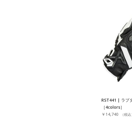
RST441 | 
［4colors］
￥14,740
（税込