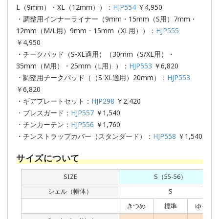
L（9mm）・XL（12mm））：
HJP554
￥4,950
・調整用インナーライナー（9mm・15mm（S用）7mm・
12mm（M/L用）9mm・15mm（XL用））：
HJP555
￥4,950
・チークパッド（S-XL適用）（30mm（S/XL用）・
35mm（M用）・25mm（L用））：
HJP553
￥6,820
・調整用チークパッド（（S-XL適用）20mm）：
HJP553
￥6,820
・ギアプレートセット：
HJP298
￥2,420
・ブレスガード：
HJP557
￥1,540
・チンカーテン：
HJP556
￥1,760
・チンストラップカバー（スタンダード）：
HJP558
￥1,540
サイズについて
SIZE
S（55-56）
シェル（帽体）
S
きつめ
標準
ゆるめ