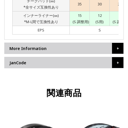
チークパッド(㎜)
35
30
25
*全サイズ互換性あり
インナーライナー(㎜)
15
12
9
*M-L間で互換性あり
(S 調整用)
(S用)
(S 調整用
EPS
S
More Information
JanCode
関連商品