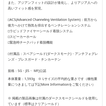
また、アジアンフィットの設計が進化し、よりアジア人への
高いフィット感を実現。
□ACS(Advanced Channeling Ventilation System)：前方から
後方へかけて熱気を排出するベンチレーションシステム
□ラピッドファイヤーシールド着脱システム
□スピーカーホール
□緊急時チークパッド着脱機能
□付属品：スペアシールド(ダークスモーク)・アンチフォグレ
ンズ・ブレスガード・チンカーテン
規格：SG・JIS・ MFJ公認
本体重量：1,593g ※ Lサイズの平均的な重さです（梱包重
量につきましては下記More Informationをご覧ください）
※ 掲載の製品画像は付属のダークスモークシールドを使用し
ています（標準はクリアシールド）