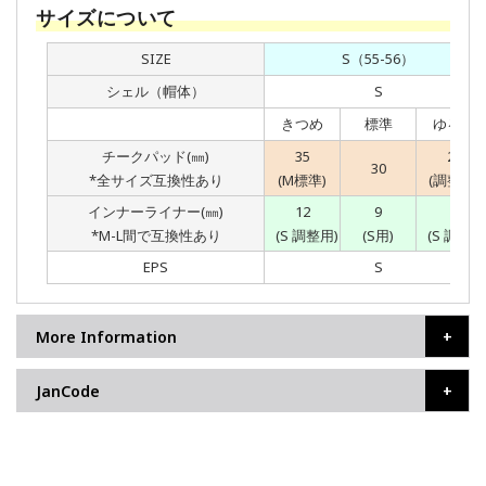
サイズについて
SIZE
S（55-56）
シェル（帽体）
S
きつめ
標準
ゆるめ
チークパッド(㎜)
35
25
30
*全サイズ互換性あり
(M標準)
(調整用)
インナーライナー(㎜)
12
9
7
*M-L間で互換性あり
(S 調整用)
(S用)
(S 調整用
EPS
S
More Information
JanCode