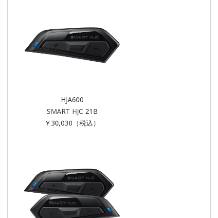
HJA600
SMART HJC 21B
￥30,030（税込）