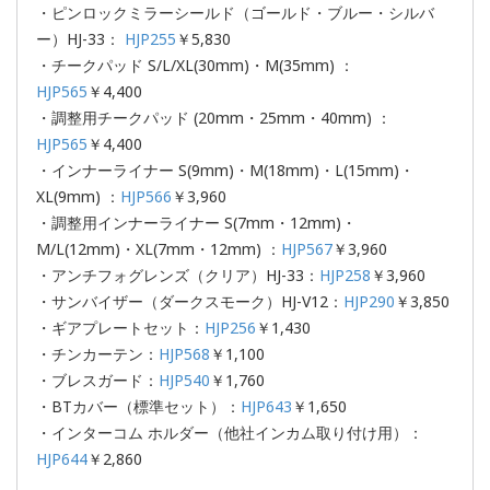
・ピンロックミラーシールド（ゴールド・ブルー・シルバ
ー）HJ-33：
HJP255
￥5,830
・チークパッド S/L/XL(30mm)・M(35mm) ：
HJP565
￥4,400
・調整用チークパッド (20mm・25mm・40mm) ：
HJP565
￥4,400
・インナーライナー S(9mm)・M(18mm)・L(15mm)・
XL(9mm) ：
HJP566
￥3,960
・調整用インナーライナー S(7mm・12mm)・
M/L(12mm)・XL(7mm・12mm) ：
HJP567
￥3,960
・アンチフォグレンズ（クリア）HJ-33：
HJP258
￥3,960
・サンバイザー（ダークスモーク）HJ-V12：
HJP290
￥3,850
・ギアプレートセット：
HJP256
￥1,430
・チンカーテン：
HJP568
￥1,100
・ブレスガード：
HJP540
￥1,760
・BTカバー（標準セット）：
HJP643
￥1,650
・インターコム ホルダー（他社インカム取り付け用）：
HJP644
￥2,860