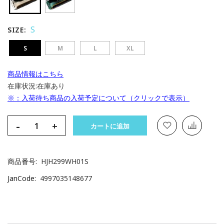
S
SIZE
S
M
L
XL
商品情報はこちら
在庫状況:
在庫あり
※：入荷待ち商品の入荷予定について（クリックで表示）
-
+
カートに追加
商品番号
HJH299WH01S
JanCode
4997035148677