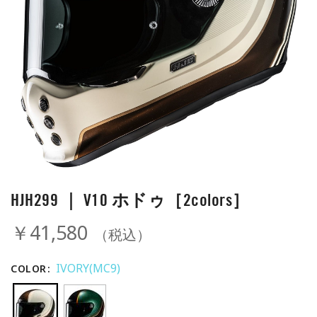
HJH299 ｜ V10 ホドゥ［2colors］
￥41,580
（税込）
IVORY(MC9)
COLOR