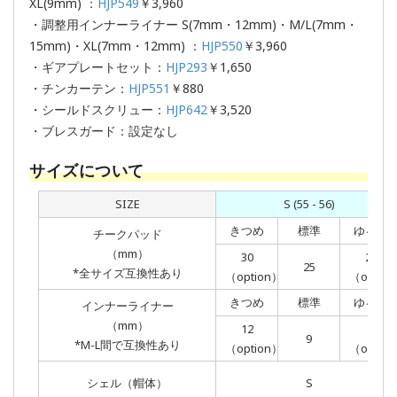
XL(9mm) ：
HJP549
￥3,960
・調整用インナーライナー S(7mm・12mm)・M/L(7mm・
15mm)・XL(7mm・12mm) ：
HJP550
￥3,960
・ギアプレートセット：
HJP293
￥1,650
・チンカーテン：
HJP551
￥880
・シールドスクリュー：
HJP642
￥3,520
・ブレスガード：設定なし
サイズについて
SIZE
S (55 - 56)
きつめ
標準
ゆるめ
チークパッド
（mm）
30
20
25
*全サイズ互換性あり
（option）
（optio
きつめ
標準
ゆるめ
インナーライナー
（mm）
12
7
9
*M-L間で互換性あり
（option）
（optio
シェル（帽体）
S