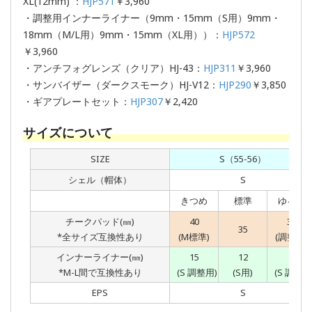
XL(12mm) ：
HJP571
￥3,960
・調整用インナーライナー（9mm・15mm（S用）9mm・
18mm（M/L用）9mm・15mm（XL用））：
HJP572
￥3,960
・アンチフォグレンズ（クリア）HJ-43：
HJP311
￥3,960
・サンバイザー（ダークスモーク）HJ-V12：
HJP290
￥3,850
・ギアプレートセット：
HJP307
￥2,420
サイズについて
SIZE
S（55-56）
シェル（帽体）
S
きつめ
標準
ゆるめ
チークパッド(㎜)
40
30
35
*全サイズ互換性あり
(M標準)
(調整用)
インナーライナー(㎜)
15
12
9
*M-L間で互換性あり
(S 調整用)
(S用)
(S 調整用
EPS
S