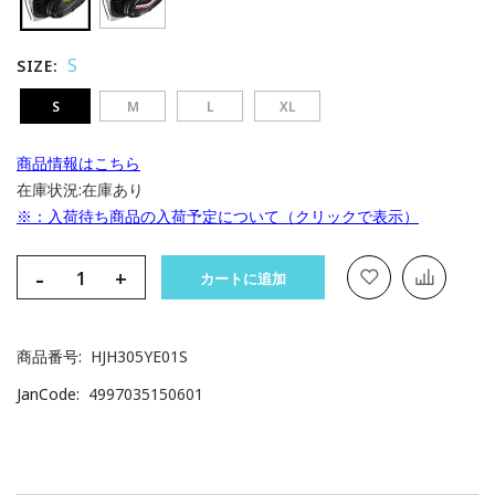
S
SIZE
S
M
L
XL
商品情報はこちら
在庫状況:
在庫あり
※：入荷待ち商品の入荷予定について（クリックで表示）
-
+
カートに追加
商品番号
HJH305YE01S
JanCode
4997035150601