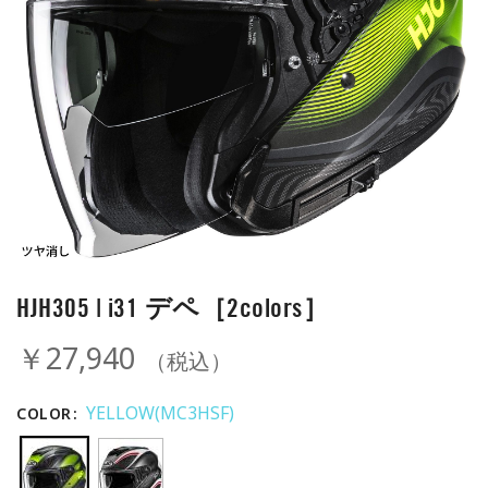
HJH305 | i31 デペ［2colors］
￥27,940
（税込）
YELLOW(MC3HSF)
COLOR