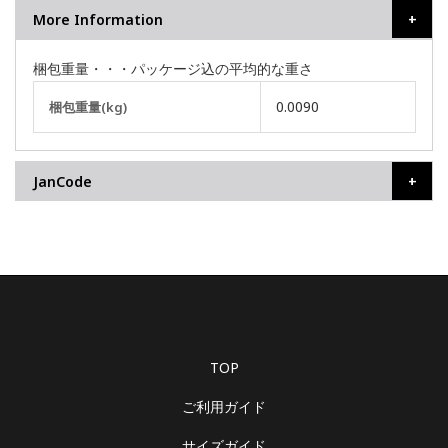
More Information
梱包重量・・・パッケージ込の平均的な重さ
そ
0.0090
梱包重量(kg)
の
他
の
JanCode
情
報
TOP
ご利用ガイド
サイズガイド