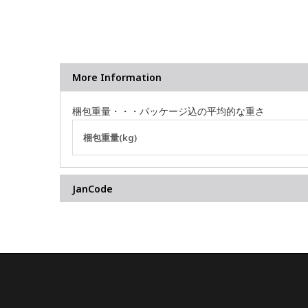
More Information
梱包重量・・・パッケージ込の平均的な重さ
そ
梱包重量(kg)
の
他
の
JanCode
情
報