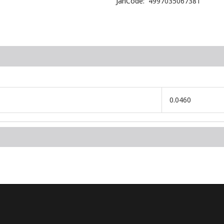
JanCode
4997035067381
0.0460