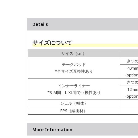
Details
サイズについて
サイズ（cm）
きつ
チークパッド
40m
*全サイズ互換性あり
(optio
きつ
インナーライナー
12m
*S-M間、L-XL間で互換性あり
(optio
シェル（帽体）
EPS（緩衝材）
More Information