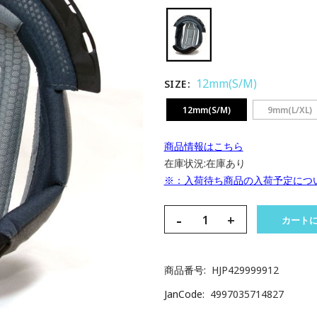
12mm(S/M)
SIZE
12mm(S/M)
9mm(L/XL)
商品情報はこちら
在庫状況:
在庫あり
※：入荷待ち商品の入荷予定につ
-
+
カート
商品番号
HJP429999912
JanCode
4997035714827