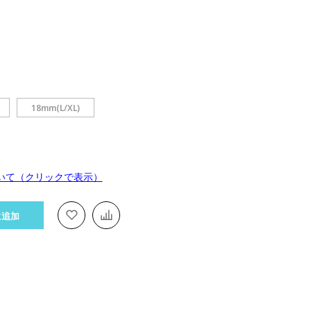
18mm(L/XL)
いて（クリックで表示）
に追加