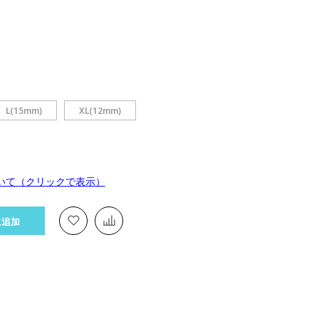
L(15mm)
XL(12mm)
いて（クリックで表示）
に追加