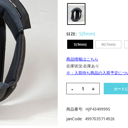
S(9mm)
SIZE
S(9mm)
M(7mm)
商品情報はこちら
在庫状況:
在庫あり
※：入荷待ち商品の入荷予定につ
-
+
カート
商品番号
HJP4349999S
JanCode
4997035714926