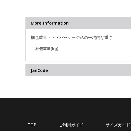
More Information
梱包重量・・・パッケージ込の平均的な重さ
そ
梱包重量(kg)
の
他
の
JanCode
情
報
TOP
ご利用ガイド
サイズガイド