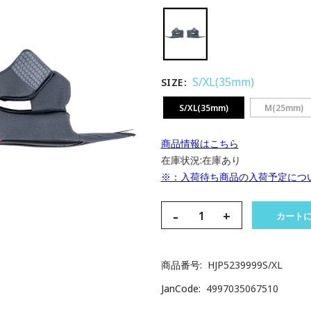
S/XL(35mm)
SIZE
S/XL(35mm)
M(25mm)
商品情報はこちら
在庫状況:
在庫あり
※：入荷待ち商品の入荷予定につ
-
+
カート
商品番号
HJP5239999S/XL
JanCode
4997035067510