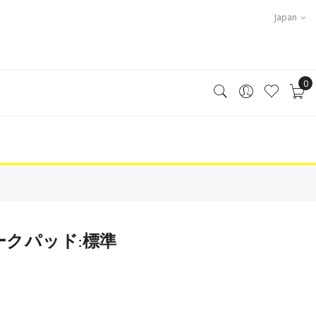
Japan
0
N チークパッド:標準