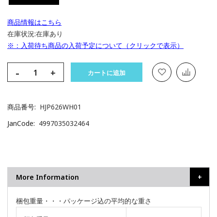
商品情報はこちら
在庫状況:
在庫あり
※：入荷待ち商品の入荷予定について（クリックで表示）
-
+
カートに追加
商品番号
HJP626WH01
JanCode
4997035032464
More Information
梱包重量・・・パッケージ込の平均的な重さ
そ