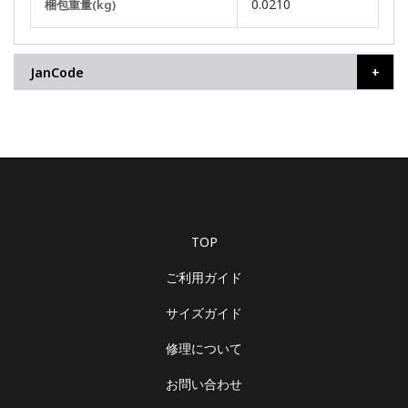
0.0210
梱包重量(kg)
の
他
の
JanCode
情
報
TOP
ご利用ガイド
サイズガイド
修理について
お問い合わせ