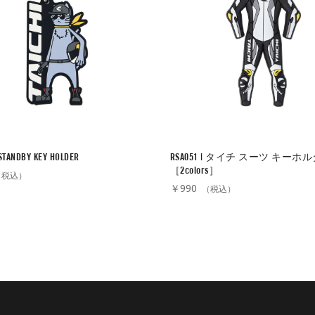
 STANDBY KEY HOLDER
RSA051 | タイチ スーツ キーホ
［2colors］
税込）
￥990
（税込）