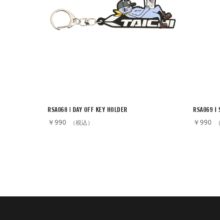
RSA068 | DAY OFF KEY HOLDER
RSA069 I
￥990
￥990
（税込）
（