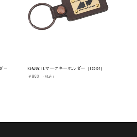
ルダー
RSA002 | T.マークキーホルダー［1color］
RSA057
￥880
￥990
（税込）
（