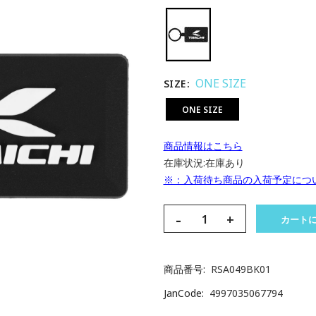
ONE SIZE
SIZE
ONE SIZE
商品情報はこちら
在庫状況:
在庫あり
※：入荷待ち商品の入荷予定につ
-
+
カート
商品番号
RSA049BK01
JanCode
4997035067794