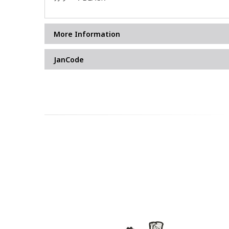
More Information
JanCode