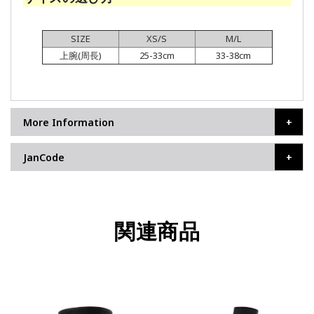
SIZE
XS/S
M/L
上腕(周長)
25-33cm
33-38cm
More Information
JanCode
関連商品