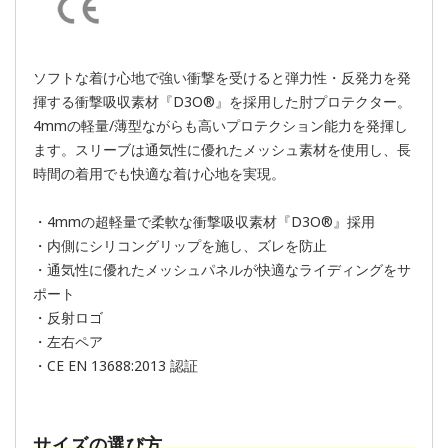
ソフトな着け心地で強い衝撃を受けると弾力性・反発力を発
揮する衝撃吸収素材『D3O®』を採用した肘プロテクター。
4mmの軽量/薄型ながらも高いプロテクション能力を発揮し
ます。スリーブは通気性に優れたメッシュ素材を使用し、長
時間の着用でも快適な着け心地を実現。
・4mmの超軽量で柔軟な衝撃吸収素材『D3O®』採用
・内側にシリコングリップを施し、ズレを防止
・通気性に優れたメッシュパネルが快適なライディングをサ
ポート
・反射ロゴ
・左右ペア
・CE EN 13688:2013 認証
サイズの選び方