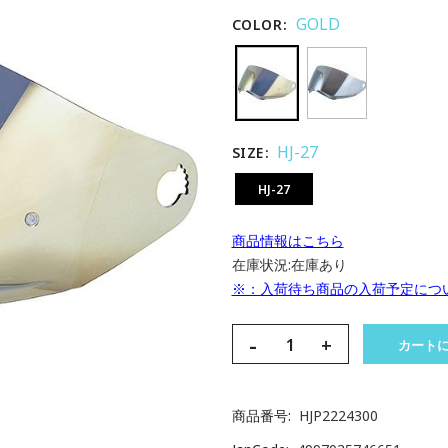
GOLD
COLOR
HJ-27
SIZE
HJ-27
商品情報はこちら
在庫状況:
在庫あり
※：入荷待ち商品の入荷予定につ
-
+
カート
商品番号
HJP2224300