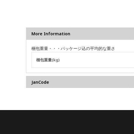
More Information
梱包重量・・・パッケージ込の平均的な重さ
そ
梱包重量(kg)
の
他
の
JanCode
情
報