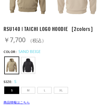
RSU140 | TAICHI LOGO HOODIE［2colors］
￥7,700
（税込）
SAND BEIGE
COLOR
S
SIZE
S
M
L
XL
商品情報はこちら