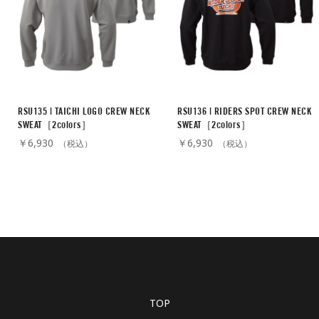
RSU135 | TAICHI LOGO CREW NECK
RSU136 | RIDERS SPOT CREW NECK
SWEAT［2colors］
SWEAT［2colors］
￥6,930
￥6,930
（税込）
（税込）
TOP