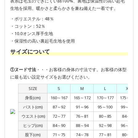
表糸は毛玉のできにくい綿100%、裏地は保温性の高い起毛
生地を採用。暖かさと柔らかさを兼ね備えた一着です。
・ポリエステル：48％
・コットン：52％
・10.0オンス厚手生地
・保湿性の高い裏起毛生地を使用
サイズについて
①ヌード寸法
・・・お客様の身体の寸法です。お客様の体型
に最も近い設定サイズをお選びください。
SIZE
S
M
L
XL
身長(cm)
160～167
165～172
170～177
175～182
バスト(cm)
87～92
91～96
95～100
99～104
ウエスト(cm)
72～77
76～81
80～85
84～89
ヒップ(cm)
84～90
88～94
92～98
96～102
股下(cm)
71～75
74～78
77～81
80～84