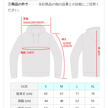
②
商品の外寸
・・・当社商品の他の品番との比較にご活用く
ださい。
SIZE
S
M
L
XL
後身丈 (cm)
63
67
71
76
肩幅 (cm)
44
48
52
55